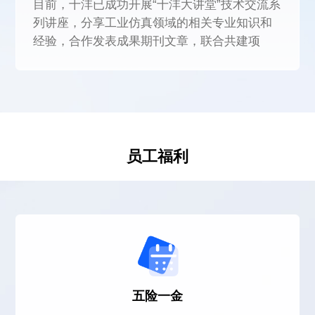
目前，十沣已成功开展“十沣大讲堂”技术交流系
列讲座，分享工业仿真领域的相关专业知识和
经验，合作发表成果期刊文章，联合共建项
目。其中联合共建项目旨在将学术理论与工业
实践紧密结合，为研究生提供实际操作的平
台，同时为十沣注入创新活力，双方共同培养
具备理论知识与实践技能的高素质人才，推动
科技创新和自主仿真技术产业的蓬勃发展。
员工福利
五险一金