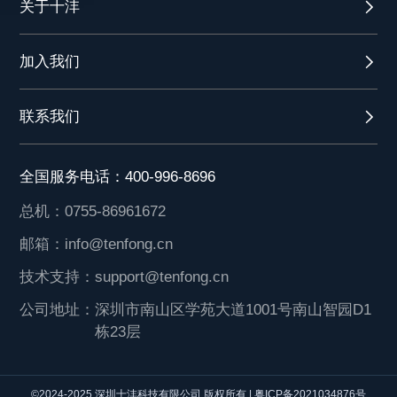
关于十沣
加入我们
联系我们
全国服务电话：400-996-8696
总机：
0755-86961672
邮箱：
info@tenfong.cn
技术支持：
support@tenfong.cn
公司地址：
深圳市南山区学苑大道1001号南山智园D1
栋23层
©2024-2025 深圳十沣科技有限公司 版权所有
| 粤ICP备2021034876号