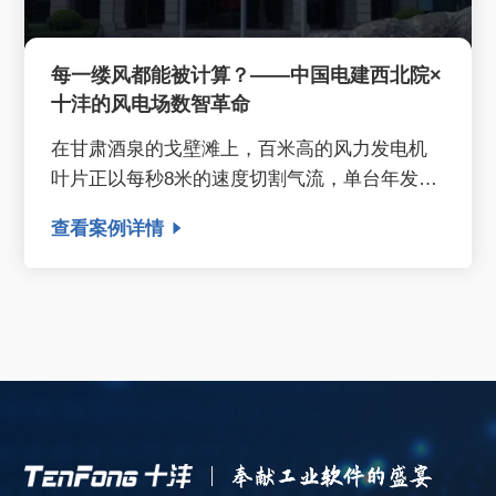
每一缕风都能被计算？——中国电建西北院×
十沣的风电场数智革命
在甘肃酒泉的戈壁滩上，百米高的风力发电机
叶片正以每秒8米的速度切割气流，单台年发电
量达1500万千瓦时。
查看案例详情
千里之外的西安，中国电建集团西北勘测设计
研究院有限公司（以下简称“西北院”）风电设计
工程师的电脑屏幕上，基于深圳十沣科技有限
公司（以下简称“十沣”）自研TF-QFLUX求解器
的风资源评估平台，正在模拟2000多平方公里
的复杂地形，快速生成200台虚拟风机的布局方
案。