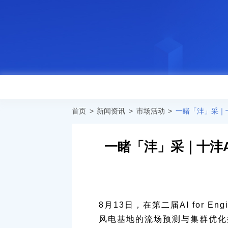
服务支持
关于十沣
新闻资讯
加入我们
首页
>
新闻资讯
>
市场活动
>
一睹「沣」采｜十
一睹「沣」采｜十沣A
8月13日，在第二届AI for 
风电基地的流场预测与集群优化