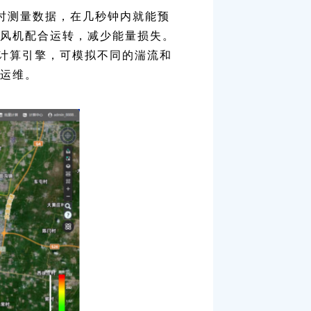
实时测量数据，在几秒钟内就能预
风机配合运转，减少能量损失。
D计算引擎，可模拟不同的湍流和
运维。