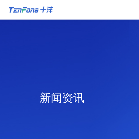
首页
产品体系
行业应用
新闻资讯
客户案例
工业智能体