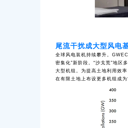
尾流干扰成大型风电
全球风电装机持续攀升。GWEC
密集化”新阶段。“沙戈荒”地
大型机组。为提高土地利用效率
在有限土地上布设更多机组成为