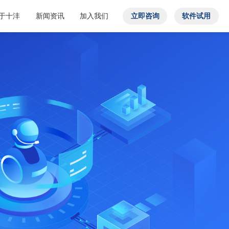
于十沣
新闻资讯
加入我们
立即咨询
软件试用