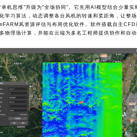
单机思维”升级为“全场协同”。它先用AI模型结合少量
化学习算法，动态调整各台风机的转速和桨距角，让整场
imFARM风资源评估与布局优化软件。软件搭载自主CF
多物理场计算，并能在云端为多名工程师提供协作和自动